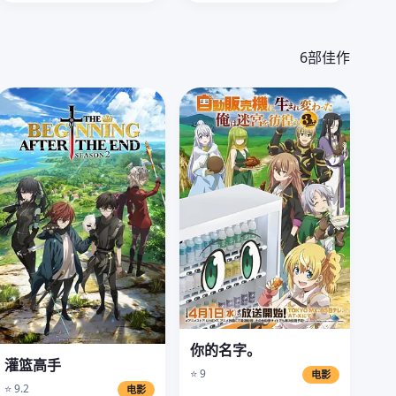
6部佳作
你的名字。
灌篮高手
⭐ 9
电影
⭐ 9.2
电影