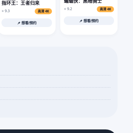
蝙蝠侠：黑暗骑士
指环王：王者归来
⭐ 9.2
高清 4K
⭐ 9.3
高清 4K
📌 想看/预约
📌 想看/预约