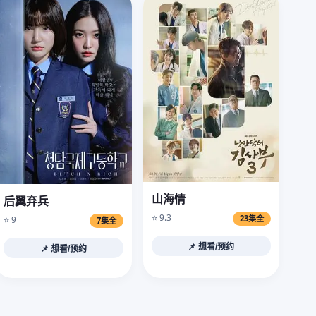
山海情
后翼弃兵
⭐ 9.3
23集全
⭐ 9
7集全
📌 想看/预约
📌 想看/预约