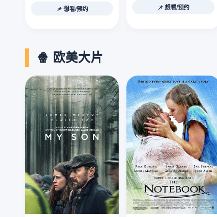
📌 想看/预约
📌 想看/预约
🍿 欧美大片