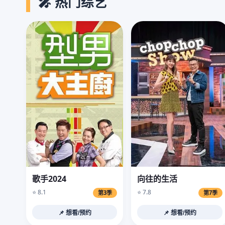
🎤 热门综艺
歌手2024
向往的生活
⭐ 8.1
⭐ 7.8
第3季
第7季
📌 想看/预约
📌 想看/预约