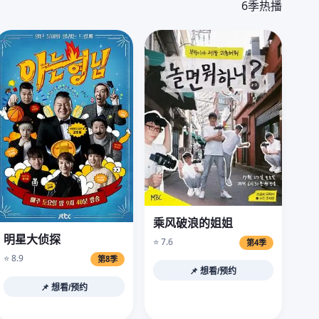
6季热播
乘风破浪的姐姐
明星大侦探
⭐ 7.6
第4季
⭐ 8.9
第8季
📌 想看/预约
📌 想看/预约