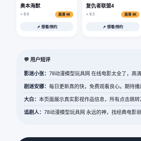
奥本海默
复仇者联盟4
⭐ 8.9
⭐ 8.5
高清 4K
高清 4K
📌 想看/预约
📌 想看/预约
💬 用户短评
影迷小张：
78动漫模型玩具网 在线电影太全了，高
剧迷安娜：
每日更新真的快，免费观看良心。期待播
大白：
本页面展示真实影视作品信息，所有点击跳转
追剧人：
78动漫模型玩具网 永远的神，找经典电影