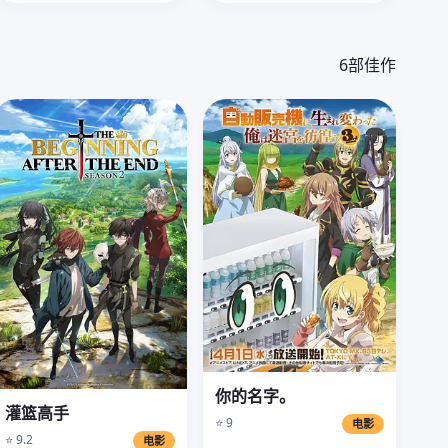
6部佳作
你的名字。
灌篮高手
⭐ 9
电影
⭐ 9.2
电影