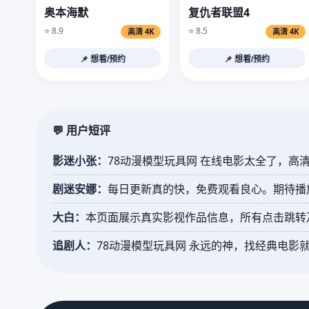
奥本海默
复仇者联盟4
⭐ 8.9
⭐ 8.5
高清 4K
高清 4K
📌 想看/预约
📌 想看/预约
💬 用户短评
影迷小张：
78动漫模型玩具网 在线电影太全了，高
剧迷安娜：
每日更新真的快，免费观看良心。期待播
大白：
本页面展示真实影视作品信息，所有点击跳转
追剧人：
78动漫模型玩具网 永远的神，找经典电影