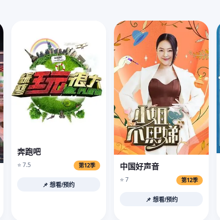
奔跑吧
⭐ 7.5
中国好声音
第12季
⭐ 7
第12季
📌 想看/预约
📌 想看/预约