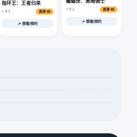
蝙蝠侠：黑暗骑士
指环王：王者归来
⭐ 9.2
高清 4K
⭐ 9.3
高清 4K
📌 想看/预约
📌 想看/预约