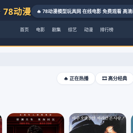
· 78动漫
🔥 78动漫模型玩具网 在线电影 免费观看 高
首页
电影
剧集
综艺
动漫
排行榜
🔥 正在热播
🎞️ 高分经典