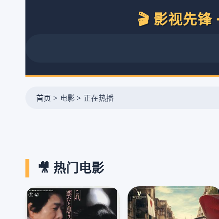
🎬 影视先锋 
首页
> 电影 > 正在热播
🎥 热门电影